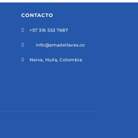
CONTACTO
+57 316 553 7687

info@amadellaves.co

Neiva, Huila, Colombia
