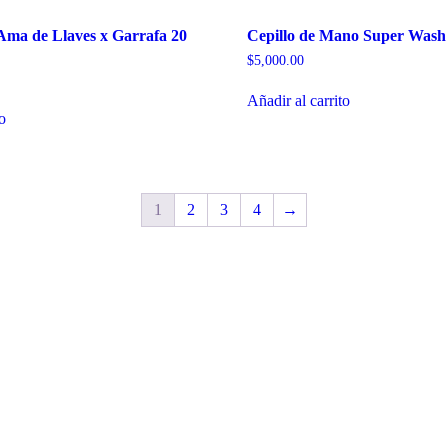
Ama de Llaves x Garrafa 20
Cepillo de Mano Super Wash
$
5,000.00
Añadir al carrito
to
1
2
3
4
→