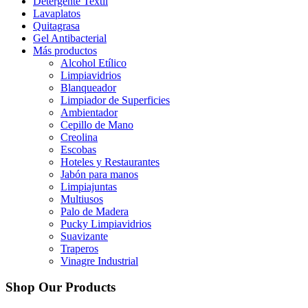
Detergente Textil
Lavaplatos
Quitagrasa
Gel Antibacterial
Más productos
Alcohol Etílico
Limpiavidrios
Blanqueador
Limpiador de Superficies
Ambientador
Cepillo de Mano
Creolina
Escobas
Hoteles y Restaurantes
Jabón para manos
Limpiajuntas
Multiusos
Palo de Madera
Pucky Limpiavidrios
Suavizante
Traperos
Vinagre Industrial
Shop Our Products