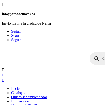

info@amadellaves.co
Envio gratis a la ciudad de Neiva
Seguir
Seguir
Seguir
Búsqueda
de
productos



Inicio
Catalogo
Quiero ser emprendedor
Limpiapisos