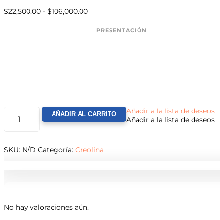
Rango
$
22,500.00
-
$
106,000.00
de
precios:
PRESENTACIÓN
desde
$22,500.00
hasta
$106,000.00
CREOLINA
Añadir a la lista de deseos
AÑADIR AL CARRITO
INDUSTRIAL
Añadir a la lista de deseos
CANTIDAD
SKU:
N/D
Categoría:
Creolina
No hay valoraciones aún.