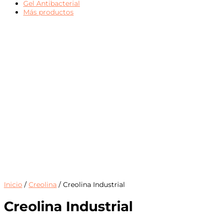
Gel Antibacterial
Más productos
Inicio
/
Creolina
/ Creolina Industrial
Creolina Industrial