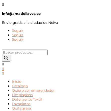

info@amadellaves.co
Envio gratis a la ciudad de Neiva
Seguir
Seguir
Seguir
BÚSQUEDA
DE
PRODUCTOS



Inicio
Catalogo
Quiero ser emprendedor
Limpiapisos
Detergente Textil
Lavaplatos
Quitagrasa