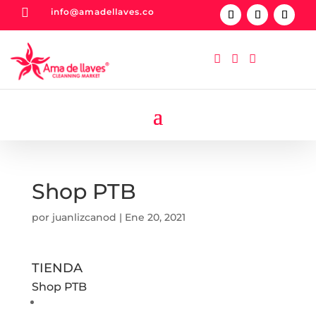

info@amadellaves.co



Shop PTB
por
juanlizcanod
|
Ene 20, 2021
TIENDA
Shop PTB