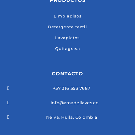
PRODUCTOS
Limpiapisos
Detergente textil
Lavaplatos
Quitagrasa
CONTACTO
+57 316 553 7687

info@amadellaves.co

Neiva, Huila, Colombia
