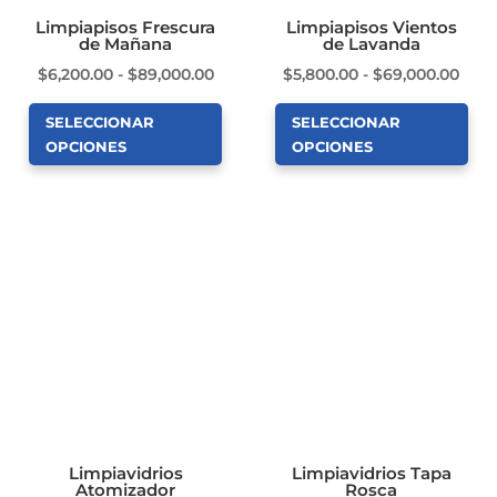
en
en
Limpiapisos Frescura
Limpiapisos Vientos
de Mañana
de Lavanda
la
la
Rango
Ran
$
6,200.00
-
$
89,000.00
$
5,800.00
-
$
69,000.00
página
página
de
de
de
de
SELECCIONAR
SELECCIONAR
precios:
prec
producto
producto
OPCIONES
OPCIONES
desde
des
Este
Este
$6,200.00
$5,8
producto
producto
hasta
hast
tiene
tiene
$89,000.00
$69,
múltiples
múltiples
variantes.
variantes.
Las
Las
opciones
opciones
se
se
pueden
pueden
elegir
elegir
en
en
Limpiavidrios
Limpiavidrios Tapa
Atomizador
Rosca
la
la