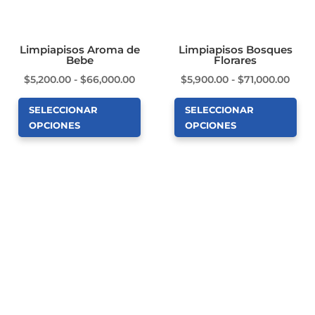
elegir
pueden
en
elegir
la
en
Limpiapisos Aroma de
Limpiapisos Bosques
Bebe
Florares
página
la
Rango
Ran
de
$
5,200.00
-
$
66,000.00
$
5,900.00
-
$
71,000.00
página
de
de
producto
de
SELECCIONAR
SELECCIONAR
precios:
preci
producto
OPCIONES
OPCIONES
desde
desd
Este
Este
$5,200.00
$5,9
producto
producto
hasta
hast
tiene
tiene
$66,000.00
$71,
múltiples
múltiples
variantes.
variantes.
Las
Las
opciones
opciones
se
se
pueden
pueden
elegir
elegir