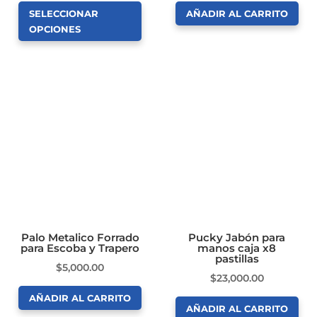
de
de
de
SELECCIONAR
AÑADIR AL CARRITO
precios:
producto
producto
OPCIONES
desde
Este
$7,500.00
producto
hasta
tiene
$104,000.00
múltiples
variantes.
Las
opciones
se
pueden
elegir
en
Palo Metalico Forrado
Pucky Jabón para
para Escoba y Trapero
manos caja x8
la
pastillas
$
5,000.00
página
$
23,000.00
de
AÑADIR AL CARRITO
producto
AÑADIR AL CARRITO