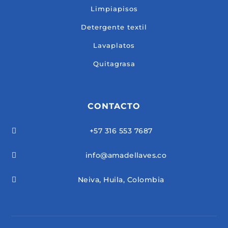
Limpiapisos
Detergente textil
Lavaplatos
Quitagrasa
CONTACTO
+57 316 553 7687

info@amadellaves.co

Neiva, Huila, Colombia
