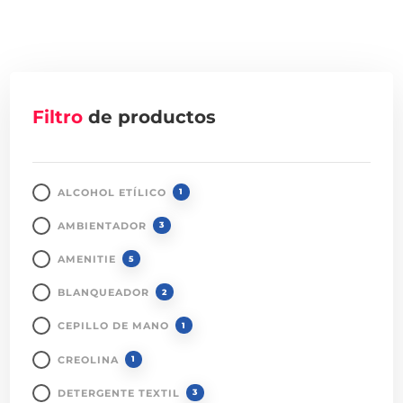
Filtro
de productos
ALCOHOL ETÍLICO
1
AMBIENTADOR
3
AMENITIE
5
BLANQUEADOR
2
CEPILLO DE MANO
1
CREOLINA
1
DETERGENTE TEXTIL
3