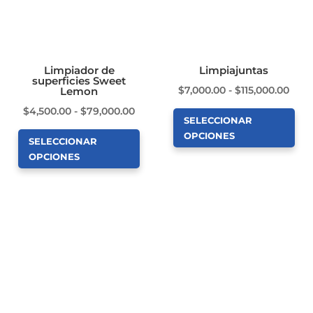
Limpiador de
Limpiajuntas
superficies Sweet
Ran
$
7,000.00
-
$
115,000.00
Lemon
de
Rango
$
4,500.00
-
$
79,000.00
SELECCIONAR
prec
de
OPCIONES
SELECCIONAR
des
precios:
Este
OPCIONES
$7,0
desde
producto
Este
hast
$4,500.00
tiene
producto
$115
hasta
múltiples
tiene
$79,000.00
variantes.
múltiples
Las
variantes.
opciones
Las
se
opciones
pueden
se