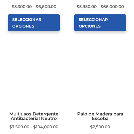
Rango
Ran
$
5,300.00
-
$
6,600.00
$
5,950.00
-
$
66,000.00
página
página
de
de
de
de
SELECCIONAR
SELECCIONAR
precios:
preci
producto
producto
OPCIONES
OPCIONES
desde
des
Este
Este
$5,300.00
$5,9
producto
producto
hasta
hast
tiene
tiene
$6,600.00
$66,
múltiples
múltiples
variantes.
variantes.
Las
Las
opciones
opciones
se
se
pueden
pueden
elegir
elegir
en
en
Multiusos Detergente
Palo de Madera para
Antibacterial Neutro
Escoba
la
la
Rango
$
7,500.00
-
$
104,000.00
$
2,500.00
página
página