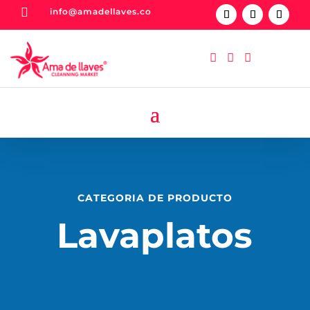

info@amadellaves.co



CATEGORIA DE PRODUCTO
Lavaplatos