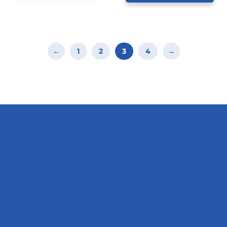
←
1
2
3
4
→