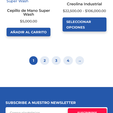
Creolina Industrial
Cepillo de Mano Super
Ran
$
22,500.00
-
$
106,000.00
Wash
de
$
5,000.00
SELECCIONAR
prec
OPCIONES
des
AÑADIR AL CARRITO
Este
$22
producto
has
tiene
$10
múltiples
1
2
3
4
→
variantes.
Las
opciones
se
pueden
elegir
en
SUBSCRIBE A NUESTRO NEWSLETTER
la
SUSCRIBIRSE