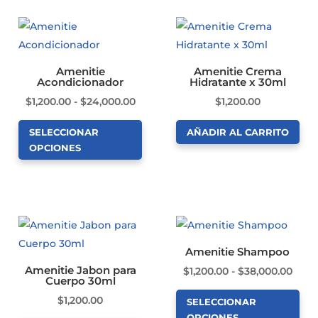
tiene
tiene
$15,000.00
$15,0
producto
múltiples
múltiples
variantes.
variantes.
Las
Las
Amenitie
Amenitie Crema
opciones
opciones
Acondicionador
Hidratante x 30ml
se
se
Rango
$
1,200.00
-
$
24,000.00
$
1,200.00
pueden
pueden
de
SELECCIONAR
AÑADIR AL CARRITO
elegir
elegir
precios:
OPCIONES
en
en
desde
Este
la
la
$1,200.00
producto
página
página
hasta
tiene
de
de
$24,000.00
múltiples
producto
producto
variantes.
Amenitie Shampoo
Las
Amenitie Jabon para
Ran
$
1,200.00
-
$
38,000.00
opciones
Cuerpo 30ml
de
se
$
1,200.00
SELECCIONAR
preci
pueden
OPCIONES