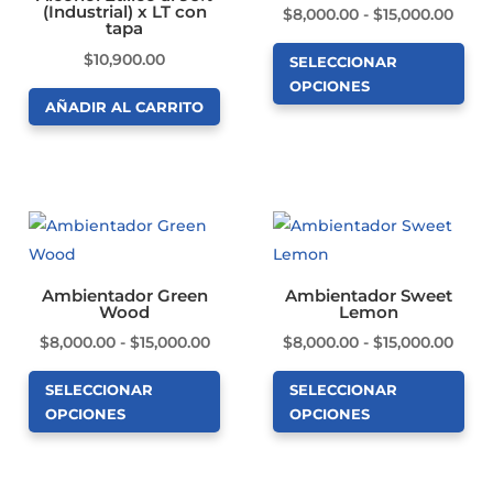
(Industrial) x LT con
Ran
$
8,000.00
-
$
15,000.00
tapa
de
$
10,900.00
SELECCIONAR
preci
OPCIONES
desd
AÑADIR AL CARRITO
Este
$8,0
producto
hast
tiene
$15,0
múltiples
variantes.
Las
opciones
Ambientador Green
Ambientador Sweet
Wood
Lemon
se
Rango
Ran
$
8,000.00
-
$
15,000.00
$
8,000.00
-
$
15,000.00
pueden
de
de
elegir
SELECCIONAR
SELECCIONAR
precios:
preci
en
OPCIONES
OPCIONES
desde
desd
la
Este
Este
$8,000.00
$8,0
página
producto
producto
hasta
hast
de