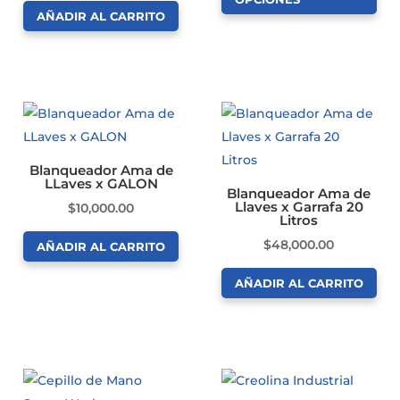
desd
AÑADIR AL CARRITO
elegir
Este
$1,20
en
producto
hast
la
tiene
$38,
página
múltiples
de
variantes.
producto
Las
opciones
Blanqueador Ama de
LLaves x GALON
se
Blanqueador Ama de
Llaves x Garrafa 20
$
10,000.00
pueden
Litros
elegir
$
48,000.00
AÑADIR AL CARRITO
en
la
AÑADIR AL CARRITO
página
de
producto