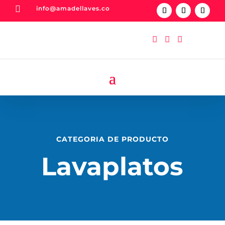

info@amadellaves.co



CATEGORIA DE PRODUCTO
Lavaplatos