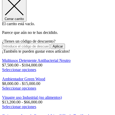
Cerrar carrito
El carrito está vacío.
Parece que aún no te has decidido.
¿Tienes un código de descuento?
Aplicar
¡También te pueden gustar estos artículos!
Multiusos Detergente Antibacterial Neutro
Rango
$
7,500.00
-
$
104,000.00
de
Seleccionar opciones
precios:
desde
Ambientador Green Wood
Rango
$7,500.00
$
8,000.00
-
$
15,000.00
de
hasta
Seleccionar opciones
precios:
$104,000.00
desde
Vinagre uso Industrial (no alimentos)
$8,000.00
Rango
$
13,200.00
-
$
66,000.00
hasta
de
Seleccionar opciones
$15,000.00
precios: