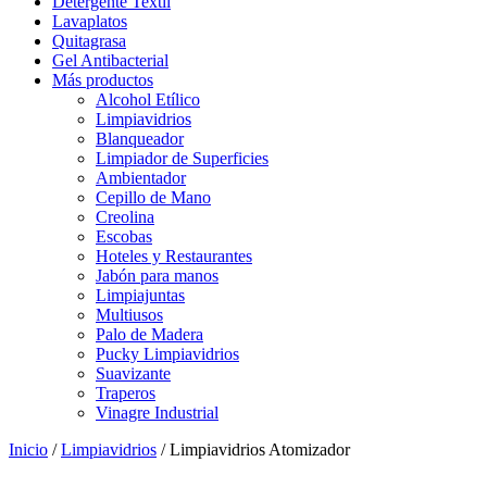
Detergente Textil
Lavaplatos
Quitagrasa
Gel Antibacterial
Más productos
Alcohol Etílico
Limpiavidrios
Blanqueador
Limpiador de Superficies
Ambientador
Cepillo de Mano
Creolina
Escobas
Hoteles y Restaurantes
Jabón para manos
Limpiajuntas
Multiusos
Palo de Madera
Pucky Limpiavidrios
Suavizante
Traperos
Vinagre Industrial
Inicio
/
Limpiavidrios
/ Limpiavidrios Atomizador