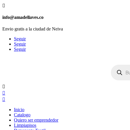

info@amadellaves.co
Envio gratis a la ciudad de Neiva
Seguir
Seguir
Seguir
Búsqueda
de
productos



Inicio
Catalogo
Quiero ser emprendedor
Limpiapisos