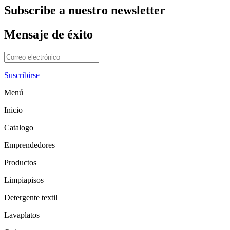
se
Subscribe a nuestro newsletter
pueden
elegir
en
Mensaje de éxito
la
página
de
producto
Suscribirse
Menú
Inicio
Catalogo
Emprendedores
Productos
Limpiapisos
Detergente textil
Lavaplatos