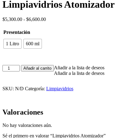
Limpiavidrios Atomizador
Rango
$
5,300.00
-
$
6,600.00
de
precios:
Presentación
desde
$5,300.00
1 Litro
600 ml
hasta
$6,600.00
Limpiavidrios
Añadir a la lista de deseos
Añadir al carrito
Atomizador
Añadir a la lista de deseos
cantidad
SKU:
N/D
Categoría:
Limpiavidrios
Valoraciones
No hay valoraciones aún.
Sé el primero en valorar “Limpiavidrios Atomizador”