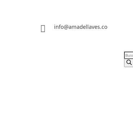
info@amadellaves.co

BÚS
DE
PRO