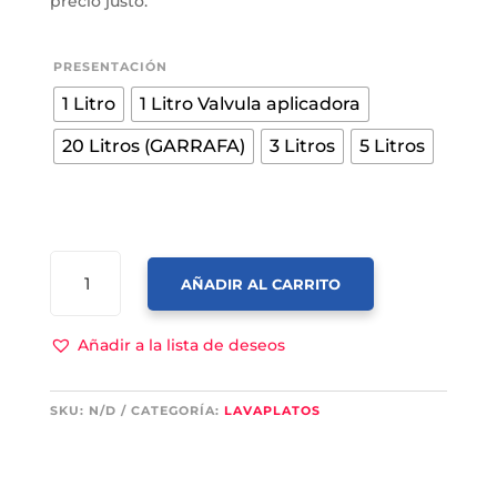
has
precio justo.
$15
PRESENTACIÓN
1 Litro
1 Litro Valvula aplicadora
20 Litros (GARRAFA)
3 Litros
5 Litros
LAVAPLATOS
AÑADIR AL CARRITO
LIMÓN
TAHITÍ
CANTIDAD
Añadir a la lista de deseos
SKU:
N/D
CATEGORÍA:
LAVAPLATOS