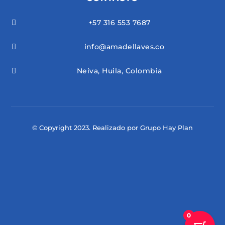
+57 316 553 7687

info@amadellaves.co

Neiva, Huila, Colombia

© Copyright 2023. Realizado por Grupo Hay Plan
0