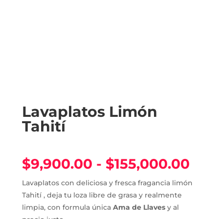
Lavaplatos Limón
Tahití
Ran
$
9,900.00
-
$
155,000.00
de
prec
Lavaplatos con deliciosa y fresca fragancia limón
des
Tahití , deja tu loza libre de grasa y realmente
$9,
limpia, con formula única
Ama de Llaves
y al