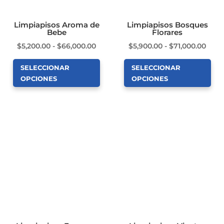
en
elegir
la
en
Limpiapisos Aroma de
Limpiapisos Bosques
Bebe
Florares
página
la
Rango
Ran
de
$
5,200.00
-
$
66,000.00
$
5,900.00
-
$
71,000.00
página
de
de
producto
de
SELECCIONAR
SELECCIONAR
precios:
preci
producto
OPCIONES
OPCIONES
desde
desd
Este
Este
$5,200.00
$5,9
producto
producto
hasta
hast
tiene
tiene
$66,000.00
$71,
múltiples
múltiples
variantes.
variantes.
Las
Las
opciones
opciones
se
se
pueden
pueden
elegir
elegir
en
en