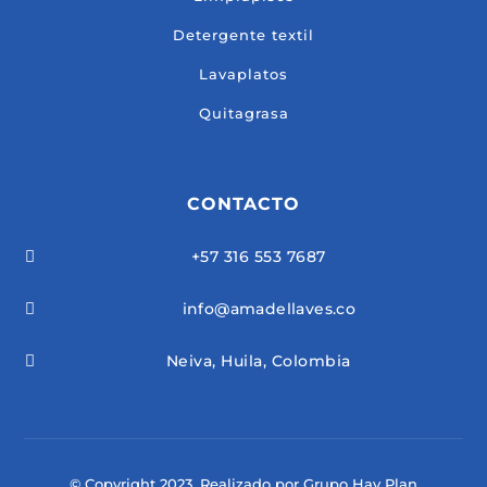
Detergente textil
Lavaplatos
Quitagrasa
CONTACTO
+57 316 553 7687

info@amadellaves.co

Neiva, Huila, Colombia

© Copyright 2023. Realizado por Grupo Hay Plan