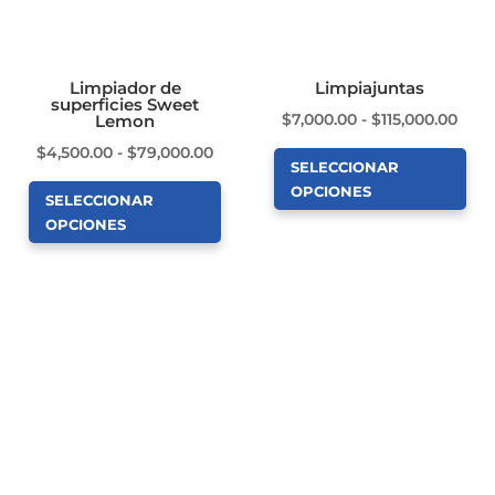
Limpiador de
Limpiajuntas
superficies Sweet
Ran
$
7,000.00
-
$
115,000.00
Lemon
de
Rango
$
4,500.00
-
$
79,000.00
SELECCIONAR
prec
de
OPCIONES
SELECCIONAR
des
precios:
Este
OPCIONES
$7,0
desde
producto
Este
hast
$4,500.00
tiene
producto
$115
hasta
múltiples
tiene
$79,000.00
variantes.
múltiples
Las
variantes.
opciones
Las
se
opciones
pueden
se
elegir
pueden