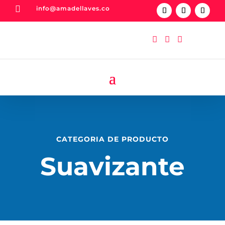

info@amadellaves.co



CATEGORIA DE PRODUCTO
Suavizante