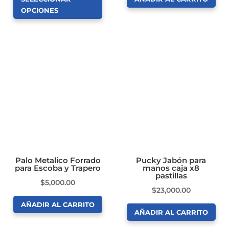
precios:
producto
producto
OPCIONES
desde
Este
$7,500.00
producto
hasta
tiene
$104,000.00
múltiples
variantes.
Las
opciones
se
pueden
elegir
en
Palo Metalico Forrado
Pucky Jabón para
para Escoba y Trapero
manos caja x8
la
pastillas
$
5,000.00
página
$
23,000.00
de
AÑADIR AL CARRITO
producto
AÑADIR AL CARRITO