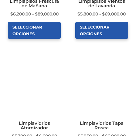
Limpiapisos Frescura
Limpiapisos Vientos
de Mañana
de Lavanda
la
la
Rango
Ran
$
6,200.00
-
$
89,000.00
$
5,800.00
-
$
69,000.00
página
página
de
de
de
de
SELECCIONAR
SELECCIONAR
precios:
prec
producto
producto
OPCIONES
OPCIONES
desde
des
Este
Este
$6,200.00
$5,8
producto
producto
hasta
hast
tiene
tiene
$89,000.00
$69,
múltiples
múltiples
variantes.
variantes.
Las
Las
opciones
opciones
se
se
pueden
pueden
elegir
elegir
en
en
Limpiavidrios
Limpiavidrios Tapa
Atomizador
Rosca
la
la
Rango
Ran