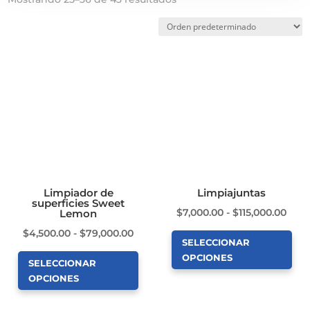
Limpiador de
Limpiajuntas
superficies Sweet
Ran
$
7,000.00
-
$
115,000.00
Lemon
de
Rango
$
4,500.00
-
$
79,000.00
SELECCIONAR
prec
de
OPCIONES
SELECCIONAR
des
precios:
Este
OPCIONES
$7,0
desde
producto
Este
hast
$4,500.00