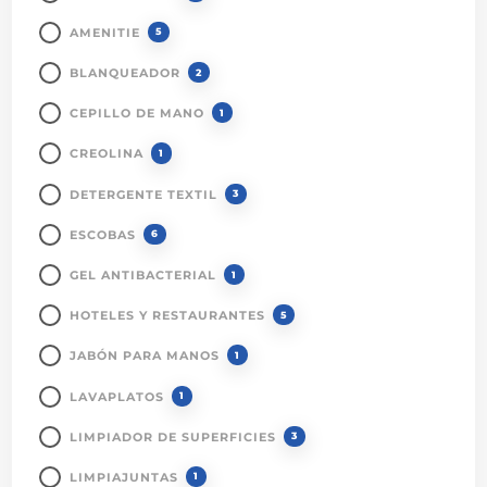
AMENITIE
5
BLANQUEADOR
2
CEPILLO DE MANO
1
CREOLINA
1
DETERGENTE TEXTIL
3
ESCOBAS
6
GEL ANTIBACTERIAL
1
HOTELES Y RESTAURANTES
5
JABÓN PARA MANOS
1
LAVAPLATOS
1
LIMPIADOR DE SUPERFICIES
3
LIMPIAJUNTAS
1