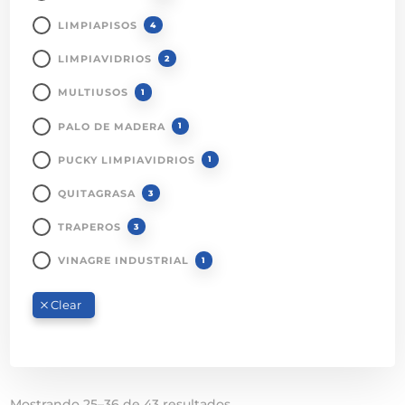
LIMPIAPISOS
4
LIMPIAVIDRIOS
2
MULTIUSOS
1
PALO DE MADERA
1
PUCKY LIMPIAVIDRIOS
1
QUITAGRASA
3
TRAPEROS
3
VINAGRE INDUSTRIAL
1
Mostrando 25–36 de 43 resultados