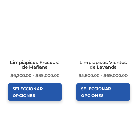
múltiples
múltiples
variantes.
variantes.
Las
Las
opciones
opciones
se
se
pueden
pueden
elegir
elegir
en
en
Limpiapisos Frescura
Limpiapisos Vientos
de Mañana
de Lavanda
la
la
Rango
Ran
$
6,200.00
-
$
89,000.00
$
5,800.00
-
$
69,000.00
página
página
de
de
de
de
SELECCIONAR
SELECCIONAR
precios:
prec
producto
producto
OPCIONES
OPCIONES
desde
des
Este
Este
$6,200.00
$5,8
producto
producto
hasta
hast
tiene
tiene
$89,000.00
$69,
múltiples
múltiples
variantes.
variantes.