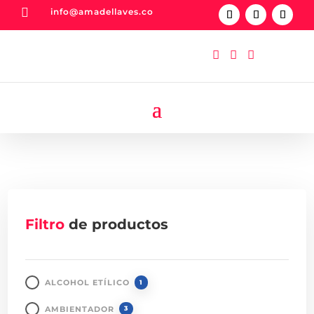

info@amadellaves.co



Filtro
de productos
ALCOHOL ETÍLICO
1
AMBIENTADOR
3