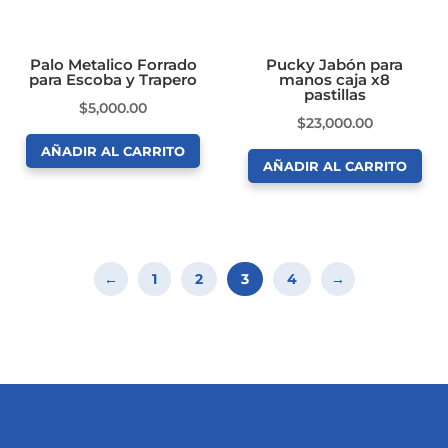
pueden
elegir
en
Palo Metalico Forrado
Pucky Jabón para
para Escoba y Trapero
manos caja x8
la
pastillas
$
5,000.00
página
$
23,000.00
de
AÑADIR AL CARRITO
producto
AÑADIR AL CARRITO
←
1
2
3
4
→