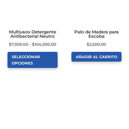
opciones
opciones
se
se
pueden
pueden
elegir
elegir
en
en
Multiusos Detergente
Palo de Madera para
Antibacterial Neutro
Escoba
la
la
Rango
$
7,500.00
-
$
104,000.00
$
2,500.00
página
página
de
de
de
SELECCIONAR
AÑADIR AL CARRITO
precios:
producto
producto
OPCIONES
desde
Este
$7,500.00
producto
hasta
tiene
$104,000.00
múltiples
variantes.
Las
opciones
se