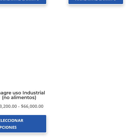
nagre uso Industrial
(no alimentos)
Rango
3,200.00
-
$
66,000.00
de
ELECCIONAR
precios:
PCIONES
desde
$13,200.00