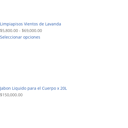
Limpiapisos Vientos de Lavanda
Rango
$
5,800.00
-
$
69,000.00
de
Seleccionar opciones
precios:
desde
$5,800.00
hasta
$69,000.00
Jabon Liquido para el Cuerpo x 20L
$
150,000.00