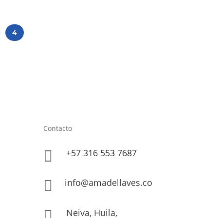
ducto
hasta
e
$66,000.00
4
iples
antes.
iones
den
ir
Contacto
ina
+57 316 553 7687

ducto
info@amadellaves.co

Neiva, Huila,
