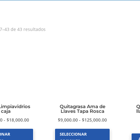
7–43 de 43 resultados
impiavidrios
Quitagrasa Ama de
Q
caja
Llaves Tapa Rosca
l
Rango
Rango
00
-
$
18,000.00
$
9,000.00
-
$
125,000.00
de
de
IONAR
SELECCIONAR
precios:
precios: